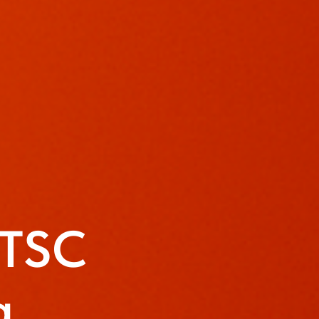
 TSC
а