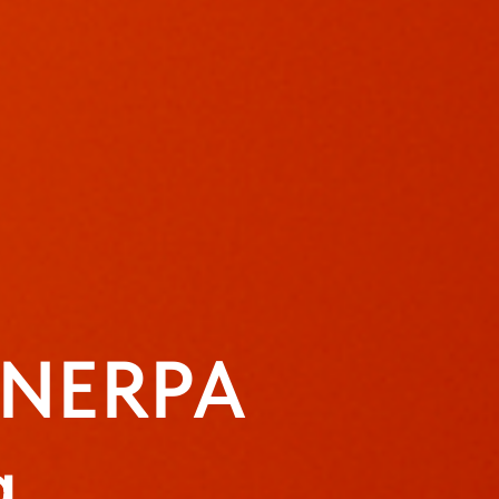
 NERPA
а